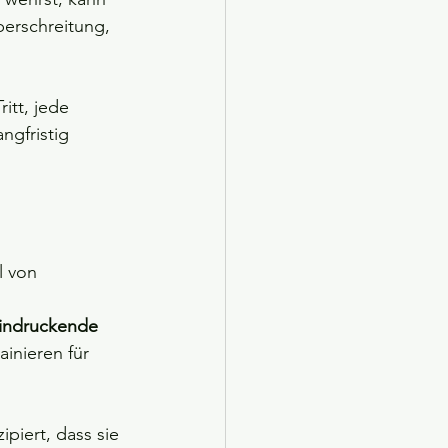
erschreitung, 
itt, jede 
ngfristig 
l von 
eindruckende 
ainieren für 
piert, dass sie 