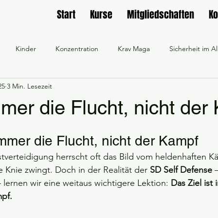
Start
Kurse
Mitgliedschaften
Ko
Kinder
Konzentration
Krav Maga
Sicherheit im Al
25
3 Min. Lesezeit
Aikido
Lichtschwert
Frauengruppe
Workout
F
immer die Flucht, nicht de
feiern
Sicherheit und Vertrauen
Selbstbewusstsein
t immer die Flucht, nicht der Kampf
stverteidigung herrscht oft das Bild vom heldenhaften Kä
aining online buchen
Workshop online buchen
Männergrupp
e Knie zwingt. Doch in der Realität der 
SD Self Defense
 
 lernen wir eine weitaus wichtigere Lektion: 
Das Ziel ist
mpf.
Gemischte Gruppe bei SD Rülzheim
Wir feuern die SG Südpfalz