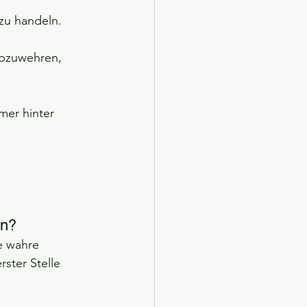
 zu handeln.
abzuwehren, 
er hinter 
en?
e wahre 
ster Stelle 