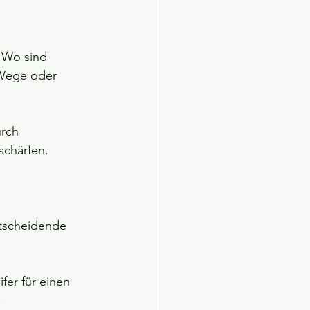
 Wo sind 
 Wege oder 
rch 
schärfen.
ntscheidende 
fer für einen 
.