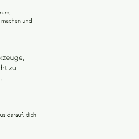
arum, 
u machen und 
kzeuge, 
ht zu 
.
us darauf, dich 