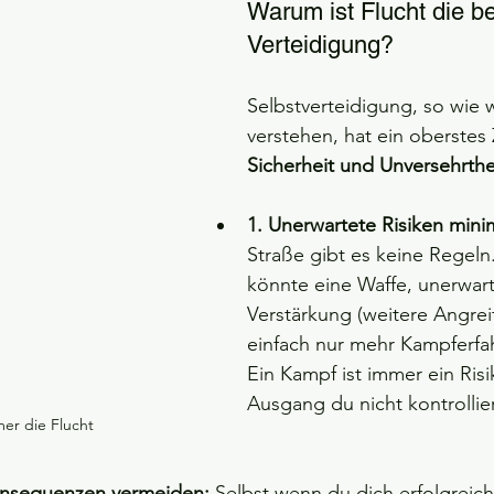
Warum ist Flucht die be
Verteidigung?
obetraining
Ferienzeiten bei SD Self Defense
Macht Kampfs
Selbstverteidigung, so wie w
verstehen, hat ein oberstes Z
Sicherheit und Unversehrthe
1. Unerwartete Risiken mini
Straße gibt es keine Regeln.
könnte eine Waffe, unerwart
Verstärkung (weitere Angreif
einfach nur mehr Kampferfa
Ein Kampf ist immer ein Risi
Ausgang du nicht kontrollie
mer die Flucht
onsequenzen vermeiden:
 Selbst wenn du dich erfolgreich