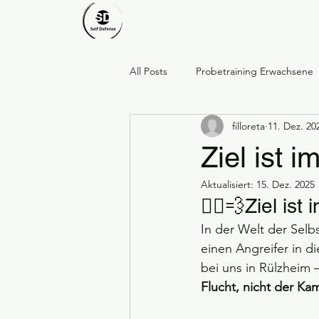
All Posts
Probetraining Erwachsene
filloreta
11. Dez. 20
Respekt · Stärke · Gemeinschaft
Ziel ist 
Aktualisiert:
15. Dez. 2025
Dankeschön an unsere Mitglieder
🏃‍♀️💨Ziel is
In der Welt der Selb
Ostern
Frühling
Probetr
einen Angreifer in di
bei uns in Rülzheim –
Flucht, nicht der Ka
Frauenguppe bei SD Rülzheim