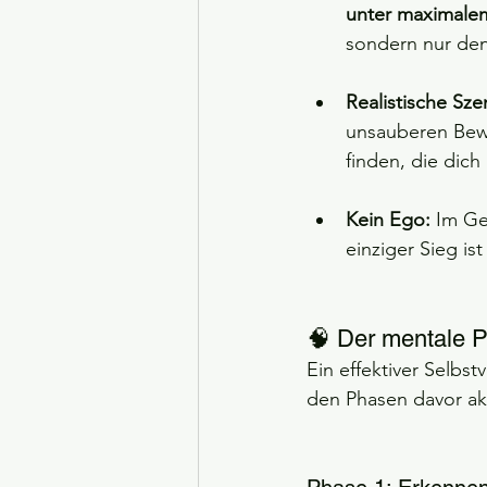
unter maximalem
sondern nur den
Realistische Sze
unsauberen Bew
finden, die dich
Kein Ego:
 Im Ge
einziger Sieg is
🧠 Der mentale 
Ein effektiver Selbst
den Phasen davor akt