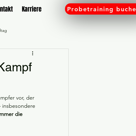
ntakt
Karriere
Probetraining buch
ltag
amilie
r Kampf
Gutschein
Workshop
mpfer vor, der 
e bei SD Rülzheim
– insbesondere 
 immer die 
 an
Sport