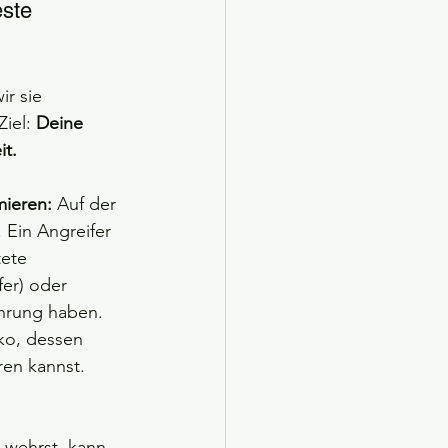
ste 
port unbesiegbar?
ir sie 
iel: 
Deine 
it.
mieren:
 Auf der 
 Ein Angreifer 
ete 
er) oder 
hrung haben. 
ko, dessen 
ren kannst.
 wehrst, kann 