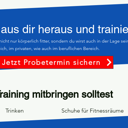
aus dir heraus und trainie
nicht nur körperlich fitter, sondern du wirst auch in der Lage se
eich, im privaten, wie auch im beruflichen Bereich.
Jetzt Probetermin sichern
aining mitbringen solltest
Trinken
Schuhe für Fitnessräume