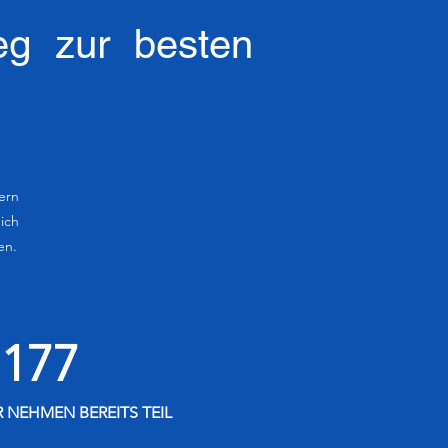
eg zur besten
ern
dich
en.
177
 NEHMEN BEREITS TEIL