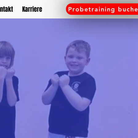
ntakt
Karriere
Probetraining buch