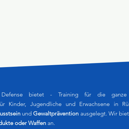
Defense bietet - Training für die ganze
r Kinder, Jugendliche und Erwachsene in Rül
usstsein
und
Gewaltprävention
ausgelegt. Wir biet
dukte oder Waffen
an.