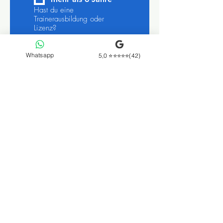
Hast du eine
Trainerausbildung oder
Lizenz?
Ja
Whatsapp
5,0 ⭐⭐⭐⭐⭐(42)
Nein
Bist du mindestens 18 Jahre
alt?
*
Ja
Nein
Hast du Erfahrung im
Training mit Kinder?
*
Ja
Nein
An welchen Tagen bist du
verfügbar?
*
Montag
Dienstag