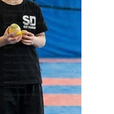
Rülzheim
Frauenguppe bei SD
Rülzheim
Gemischte Gruppe bei SD
Rülzheim
Wir feuern die SG Südpfalz
an
Sport
Mitglied werden
nach dem Probetraining
Ferienzeiten bei SD Self
Defense
Macht Kampfsport
unbesiegbar?
Mit Übergewicht Krav
Maga?