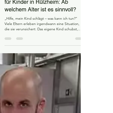
filloreta
13. März
4 Min. Lesezeit
Selbstverteidigung & Kampfsport
für Kinder in Rülzheim: Ab
welchem Alter ist es sinnvoll?
„Hilfe, mein Kind schlägt – was kann ich tun?“
Viele Eltern erleben irgendwann eine Situation,
die sie verunsichert: Das eigene Kind schubst,
schlägt oder reagiert aggressiv. Oft hört man
dann Sätze wie: „Das sind halt Kinder – das ist
normal.“ Bis zu einem gewissen Punkt stimmt das
auch; Kinder lernen erst, mit Frust und Wut
umzugehen. Aber genau hier ist es gefährlich,
gleichgültig zu reagieren. Wenn ein Kind andere
grundlos schubst oder schlägt und niemand
darauf