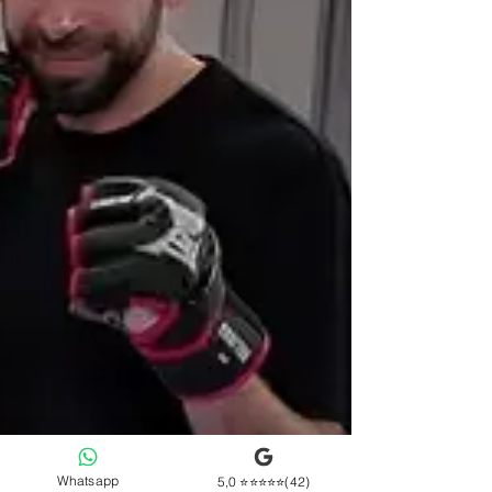
Whatsapp
5,0 ⭐⭐⭐⭐⭐(42)