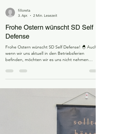
filloreta
3. Apr.
2 Min. Lesezeit
Frohe Ostern wünscht SD Self
Defense
Frohe Ostern wünscht SD Self Defense! 🐣 Auch
wenn wir uns aktuell in den Betriebsferien
befinden, möchten wir es uns nicht nehmen
lassen, euch wie jeden Freitag einen kleinen
Beitrag dazulassen. Die Osterzeit hat begonnen –
eine besondere Zeit, die für viele nicht nur
Erholung, sondern auch Besinnung und
Neuanfang bedeutet. Doch was steckt eigentlich
hinter den einzelnen Feiertagen? Karfreitag steht
traditionell für Ruhe und Gedenken. An diesem
Tag erinnern sich viele Mensc