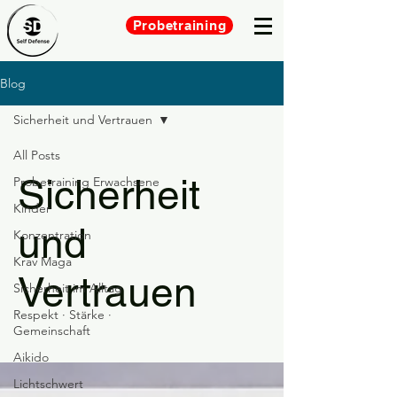
Probetraining
Blog
Sicherheit und Vertrauen
All Posts
Sicherheit
Probetraining Erwachsene
Kinder
und
Konzentration
Krav Maga
Vertrauen
Sicherheit im Alltag
Respekt · Stärke ·
Gemeinschaft
Aikido
Lichtschwert