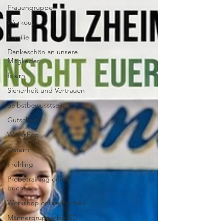
Frauengruppe
Workout
Familie
Dankeschön an unsere
Mitglieder
feiern
Sicherheit und Vertrauen
Selbstbewusstsein
Gutschein
Workshop
Ostern
Frühling
Probetraining online
buchen
Workshop online buchen
Männergruppe bei SD