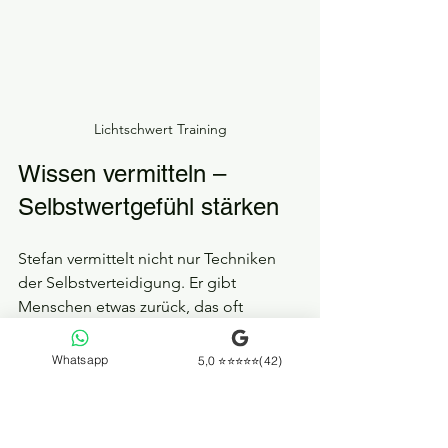
Lichtschwert Training
Wissen vermitteln – 
Selbstwertgefühl stärken
Stefan vermittelt nicht nur Techniken 
der Selbstverteidigung. Er gibt 
Menschen etwas zurück, das oft 
verloren gegangen ist: 
Selbstvertrauen
.
Viele Teilnehmer verlassen das Training:
Whatsapp
5,0 ⭐⭐⭐⭐⭐(42)
mit klareren Grenzen
mit mehr Sicherheit im Alltag
mit dem Gefühl: 
„Ich darf mich 