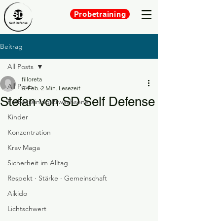
Probetraining
Beitrag
All Posts
filloreta
All Posts
6. Feb.
2 Min. Lesezeit
Stefan von SD Self Defense
Probetraining Erwachsene
Kinder
Konzentration
Krav Maga
Sicherheit im Alltag
Respekt · Stärke · Gemeinschaft
Aikido
Lichtschwert