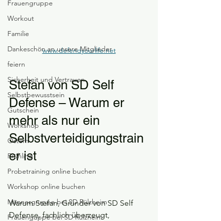
Frauengruppe
Workout
Familie
Dankeschön an unsere Mitglieder
www.defendyourlife.net
feiern
Sicherheit und Vertrauen
Stefan von SD Self 
Selbstbewusstsein
Defense – Warum er 
Gutschein
mehr als nur ein 
Workshop
Selbstverteidigungstrain
Ostern
er ist
Frühling
Probetraining online buchen
Workshop online buchen
Männergruppe bei SD Rülzheim
Warum Stefan, Gründer von SD Self 
Defense, fachlich überzeugt, 
Frauenguppe bei SD Rülzheim