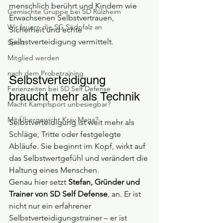
menschlich berührt und Kindern wie 
Gemischte Gruppe bei SD Rülzheim
Erwachsenen Selbstvertrauen, 
Wir feuern die SG Südpfalz an
Sicherheit und echte 
Selbstverteidigung vermittelt.
Sport
Mitglied werden
nach dem Probetraining
Selbstverteidigung 
Ferienzeiten bei SD Self Defense
braucht mehr als Technik
Macht Kampfsport unbesiegbar?
Mit Übergewicht Krav Maga?
Selbstverteidigung ist weit mehr als 
Schläge, Tritte oder festgelegte 
Abläufe. Sie beginnt im Kopf, wirkt auf 
das Selbstwertgefühl und verändert die 
Haltung eines Menschen.
Genau hier setzt 
Stefan, Gründer und 
Trainer von SD Self Defense
, an. Er ist 
nicht nur ein erfahrener 
Selbstverteidigungstrainer – er ist 