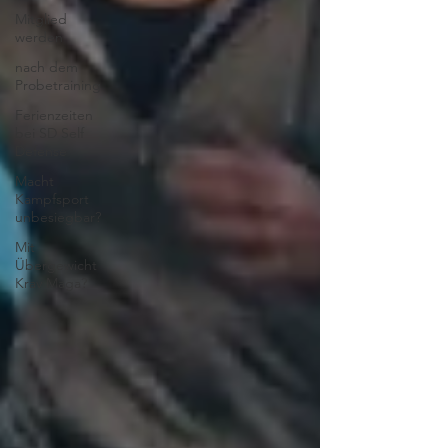
Mitglied
werden
nach dem
Probetraining
Ferienzeiten
bei SD Self
Defense
Macht
Kampfsport
unbesiegbar?
Mit
Übergewicht
Krav Maga?