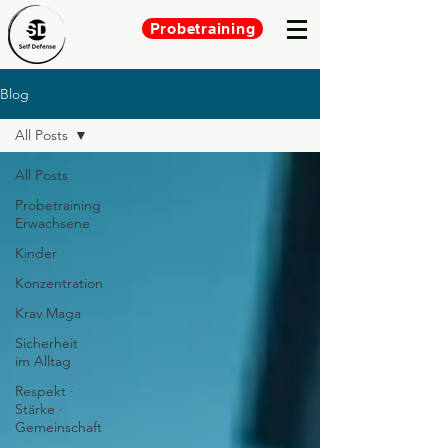
Probetraining
Blog
All Posts
All Posts
Probetraining
Erwachsene
Kinder
Konzentration
Krav Maga
Sicherheit
im Alltag
Respekt ·
Stärke ·
Gemeinschaft