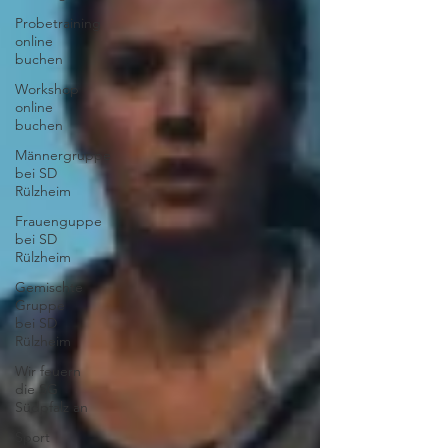
Probetraining
online
buchen
Workshop
online
buchen
Männergruppe
bei SD
Rülzheim
Frauenguppe
bei SD
Rülzheim
Gemischte
Gruppe
bei SD
Rülzheim
Wir feuern
die SG
Südpfalz an
Sport