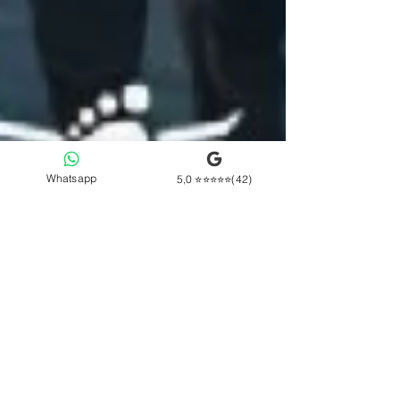
Whatsapp
5,0 ⭐⭐⭐⭐⭐(42)