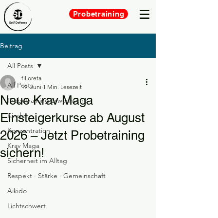
Probetraining
Beitrag
All Posts
filloreta
All Posts
19. Juni
1 Min. Lesezeit
Neue Krav Maga
Probetraining Erwachsene
Einsteigerkurse ab August
Kinder
Konzentration
2026 – Jetzt Probetraining
Krav Maga
sichern!
Sicherheit im Alltag
Respekt · Stärke · Gemeinschaft
Aikido
Lichtschwert