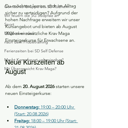
Du möchtest lernen, dich im Alltag 
Gemischte Gruppe bei SD Rülzheim
sicher zu verteidigen? Aufgrund der 
Wir feuern die SG Südpfalz an
hohen Nachfrage erweitern wir unser 
Sport
Kursangebot und bieten ab August 
Mitglied werden
2026 zwei zusätzliche Krav Maga 
Einsteigerkurse für Erwachsene an.
nach dem Probetraining
Ferienzeiten bei SD Self Defense
Macht Kampfsport unbesiegbar?
Neue Kurszeiten ab 
Mit Übergewicht Krav Maga?
August
Ab dem 
20. August 2026
 starten unsere 
neuen Einsteigerkurse:
Donnerstag:
 19:00 – 20:00 Uhr 
(Start: 20.08.2026)
Freitag:
 18:00 – 19:00 Uhr (Start: 
21.08.2026)