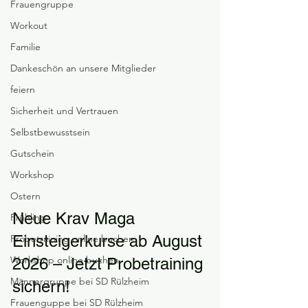
Frauengruppe
Workout
Familie
Dankeschön an unsere Mitglieder
feiern
Sicherheit und Vertrauen
Selbstbewusstsein
Gutschein
Workshop
Ostern
Neue Krav Maga 
Frühling
Einsteigerkurse ab August 
Probetraining online buchen
Workshop online buchen
2026 – Jetzt Probetraining 
Männergruppe bei SD Rülzheim
sichern!
Frauenguppe bei SD Rülzheim