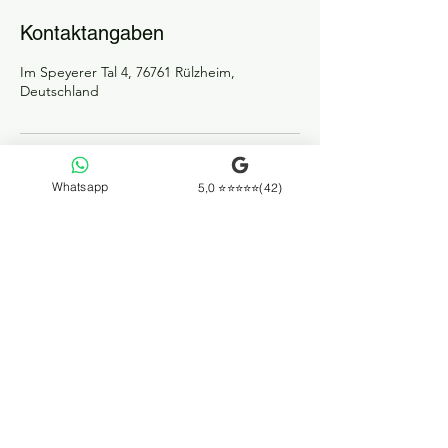
Kontaktangaben
Im Speyerer Tal 4, 76761 Rülzheim,
Deutschland
Whatsapp
5,0 ⭐⭐⭐⭐⭐(42)
Ferienzeiten
Datenschutz
Kursplan
Impressum
Blog
Kontakt
©2026 Stefan Dietl.