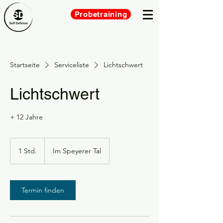
Probetraining
Startseite
Serviceliste
Lichtschwert
Lichtschwert
+ 12 Jahre
1 Std.
1
Im Speyerer Tal
S
t
d
Termin finden