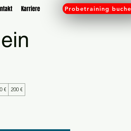
ntakt
Karriere
Probetraining buch
ein
0 €
200 €