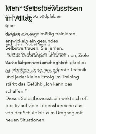
Gemischte Gruppe bei SD Rülzheim
Mehr Selbstbewusstsein 
Wir feuern die SG Südpfalz an
im Alltag
Sport
Kinder, die regelmäßig trainieren, 
Mitglied werden
entwickeln ein gesundes 
nach dem Probetraining
Selbstvertrauen. Sie lernen, 
Ferienzeiten bei SD Self Defense
Herausforderungen anzunehmen, Ziele 
zu verfolgen und an ihren Fähigkeiten 
Macht Kampfsport unbesiegbar?
zu arbeiten. Jede neu erlernte Technik 
Mit Übergewicht Krav Maga?
und jeder kleine Erfolg im Training 
stärkt das Gefühl: „Ich kann das 
schaffen.“
Dieses Selbstbewusstsein wirkt sich oft 
positiv auf viele Lebensbereiche aus – 
von der Schule bis zum Umgang mit 
neuen Situationen.