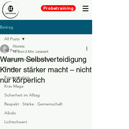
Probetraining
Beitrag
All Posts
filloreta
All Posts
12. Juni
2 Min. Lesezeit
Warum Selbstverteidigung
Probetraining Erwachsene
Kinder stärker macht – nicht
Kinder
Konzentration
nur körperlich
Krav Maga
Sicherheit im Alltag
Respekt · Stärke · Gemeinschaft
Aikido
Lichtschwert