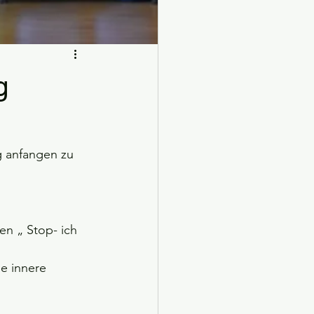
port unbesiegbar?
g
g anfangen zu 
n „ Stop- ich 
e innere 