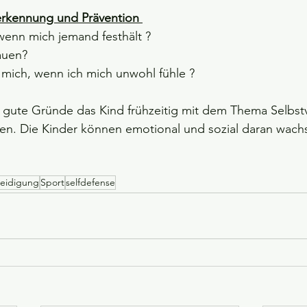
rkennung und Prävention 
enn mich jemand festhält ?
auen? 
 mich, wenn ich mich unwohl fühle ? 
bt gute Gründe das Kind frühzeitig mit dem Thema Selbst
en. Die Kinder können emotional und sozial daran wach
teidigung
Sport
selfdefense