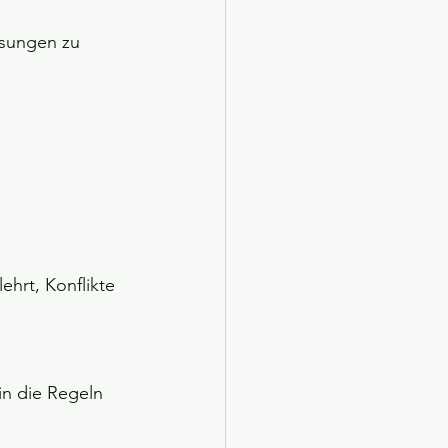
isungen zu 
hrt, Konflikte 
in die Regeln 