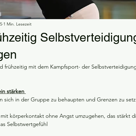
obetraining
Ferienzeiten bei SD Self Defense
Macht Kampfs
25
1 Min. Lesezeit
ühzeitig Selbstverteidigun
gen
Kind frühzeitig mit dem Kampfsport- der Selbstverteidigun
in stärken 
en sich in der Gruppe zu behaupten und Grenzen zu setze
i mit körperkontakt ohne Angst umzugehen, das stärkt di
as Selbstwertgefühl 