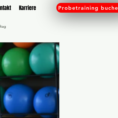
ntakt
Karriere
Probetraining buch
ltag
amilie
Gutschein
Workshop
e bei SD Rülzheim
 an
Sport