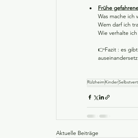
Frühe gefahrene
Was mache ich w
Wem darf ich tr
Wie verhalte ich
👉Fazit : es gi
auseinandersetz
Rülzheim
Kinder
Selbstver
Aktuelle Beiträge