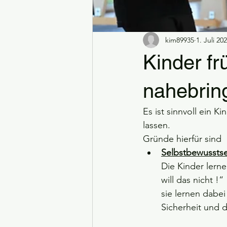
Mitglied werden
nach dem Pr
kim89935
1. Juli 20
Kinder fr
nahebrin
Es ist sinnvoll ein 
lassen. 
Gründe hierfür sind 
Selbstbewusstse
Die Kinder lern
will das nicht !“ 
sie lernen dabe
Sicherheit und d