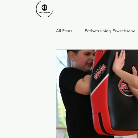
All Posts
Probetraining Erwachsene
Respekt · Stärke · Gemeinschaft
Dankeschön an unsere Mitglieder
Ostern
Frühling
Probetr
Frauenguppe bei SD Rülzheim