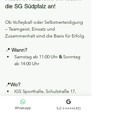
die SG Südpfalz an!
Ob Volleyball oder Selbstverteidigung 
– Teamgeist, Einsatz und 
Zusammenhalt sind die Basis für Erfolg.
📍 Wann? 
Samstag ab 11:00 Uhr 
&
 Sonntag 
ab 14:00 Uhr 
📍Wo? 
IGS Sporthalle, Schulstraße 17, 
76761 Rülzheim
Whatsapp
5,0 ⭐⭐⭐⭐⭐(42)
Bringt Freunde und Familie mit, sorgt 
für Stimmung und unterstützt 
gemeinsam mit uns die SG Südpfalz!