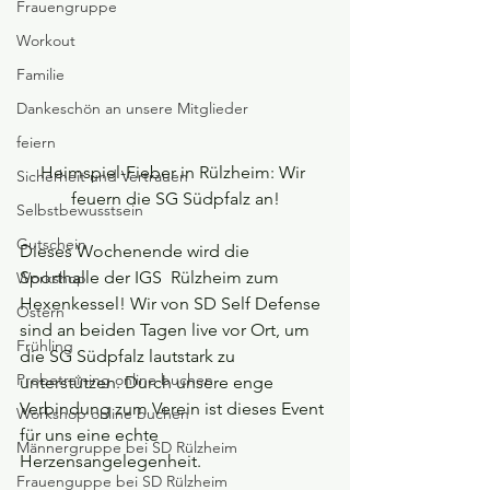
Frauengruppe
Workout
Familie
Dankeschön an unsere Mitglieder
feiern
Heimspiel-Fieber in Rülzheim: Wir 
Sicherheit und Vertrauen
feuern die SG Südpfalz an!
Selbstbewusstsein
Gutschein
Dieses Wochenende wird die 
Sporthalle der IGS  Rülzheim zum 
Workshop
Hexenkessel! Wir von SD Self Defense 
Ostern
sind an beiden Tagen live vor Ort, um 
Frühling
die SG Südpfalz lautstark zu 
Probetraining online buchen
unterstützen. Durch unsere enge 
Verbindung zum Verein ist dieses Event 
Workshop online buchen
für uns eine echte 
Männergruppe bei SD Rülzheim
Herzensangelegenheit.
Frauenguppe bei SD Rülzheim