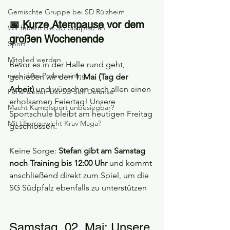
Gemischte Gruppe bei SD Rülzheim
📅 Kurze Atempause vor dem 
Wir feuern die SG Südpfalz an
großen Wochenende
Sport
Mitglied werden
Bevor es in der Halle rund geht, 
nach dem Probetraining
genießen wir den 
1. Mai (Tag der 
Arbeit)
 und wünschen euch allen einen 
Ferienzeiten bei SD Self Defense
erholsamen Feiertag! Unsere 
Macht Kampfsport unbesiegbar?
Sportschule bleibt am heutigen Freitag 
Mit Übergewicht Krav Maga?
geschlossen.
Keine Sorge: 
Stefan gibt am Samstag 
noch Training bis 12:00 Uhr
 und kommt 
anschließend direkt zum Spiel, um die 
SG Südpfalz ebenfalls zu unterstützen
Samstag, 02. Mai: Unsere 