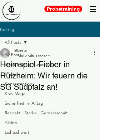
Probetraining
Beitrag
All Posts
filloreta
All Posts
1. Mai
2 Min. Lesezeit
Heimspiel-Fieber in
Probetraining Erwachsene
Rülzheim: Wir feuern die
Kinder
Konzentration
SG Südpfalz an!
Krav Maga
Sicherheit im Alltag
Respekt · Stärke · Gemeinschaft
Aikido
Lichtschwert