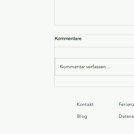
Kommentare
Kommentar verfassen...
Neue Krav Maga
Einsteigerkurse ab August
2026 – Jetzt Probetraining
sichern!
Kontakt
Ferien
Blog
Datens