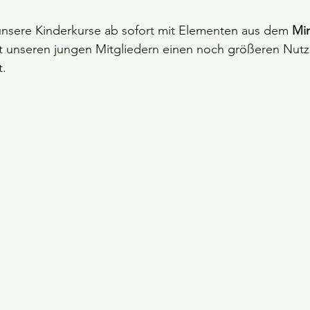
unsere Kinderkurse ab sofort mit Elementen aus dem 
Min
obetraining
Ferienzeiten bei SD Self Defense
Macht Kampfs
bt unseren jungen Mitgliedern einen noch größeren Nutz
t.