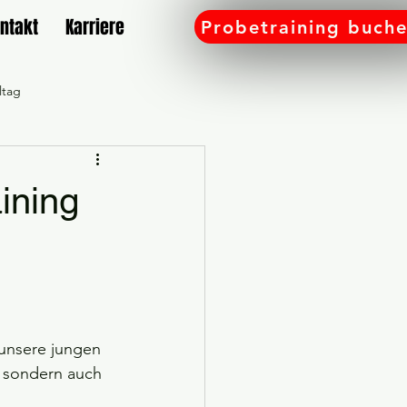
ntakt
Karriere
Probetraining buch
ltag
amilie
ining
Gutschein
Workshop
e bei SD Rülzheim
unsere jungen 
, sondern auch 
 an
Sport