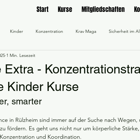
Start
Kurse
Mitgliedschaften
Ko
Kinder
Konzentration
Krav Maga
Sicherheit im Al
025
1 Min. Lesezeit
Aikido
Lichtschwert
Frauengruppe
Workout
F
Extra - Konzentrationstra
feiern
Sicherheit und Vertrauen
Selbstbewusstsein
e Kinder Kurse
er, smarter
aining online buchen
Workshop online buchen
Männergrupp
ence in Rülzheim sind immer auf der Suche nach Wegen, 
zu fördern. Es geht uns nicht nur um körperliche Stärke
Gemischte Gruppe bei SD Rülzheim
Wir feuern die SG Südpfalz
 Konzentration und Koordination.