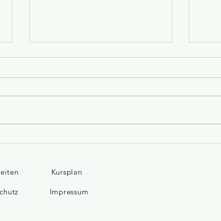
Warum Selbstverteidigung
Unse
Kinder stärker macht – nicht
Schl
nur körperlich
zeiten
Kursplan
chutz
Impressum