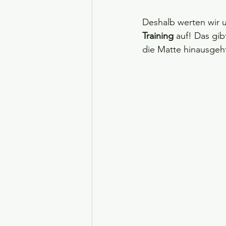
Deshalb werten wir 
Mitglied werden
nach dem Pr
Training
 auf! Das gi
die Matte hinausgeh