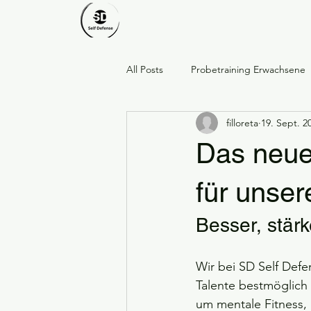
All Posts
Probetraining Erwachsene
filloreta
19. Sept. 2
Respekt · Stärke · Gemeinschaft
Das neue 
Dankeschön an unsere Mitglieder
für unser
Besser, stärk
Ostern
Frühling
Probetr
Wir bei SD Self Def
Talente bestmöglich 
Frauenguppe bei SD Rülzheim
um mentale Fitness,