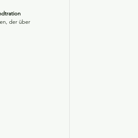
dtration 
port unbesiegbar?
en, der über 