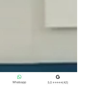
Whatsapp
5,0 ⭐⭐⭐⭐⭐(42)