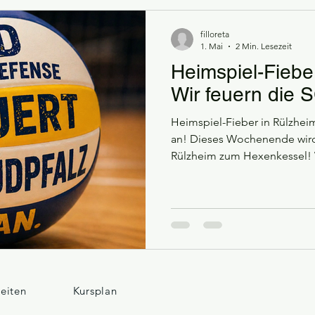
filloreta
obetraining
Ferienzeiten bei SD Self Defense
Macht Kampfs
1. Mai
2 Min. Lesezeit
Heimspiel-Fiebe
Wir feuern die 
Heimspiel-Fieber in Rülzheim
an! Dieses Wochenende wird 
Rülzheim zum Hexenkessel! 
an beiden Tagen live vor Ort
zu unterstützen. Durch uns
Verein ist dieses Event für u
Herzensangelegenheit. 📅 
großen Wochenende Bevor es
genießen wir den 1. Mai (Ta
euch allen
zeiten
Kursplan