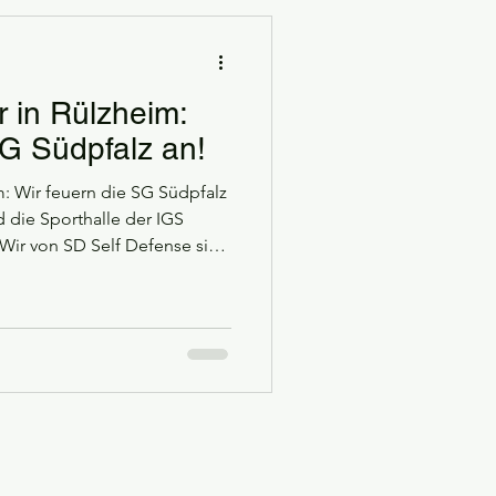
port unbesiegbar?
r in Rülzheim:
SG Südpfalz an!
: Wir feuern die SG Südpfalz
die Sporthalle der IGS
Wir von SD Self Defense sind
, um die SG Südpfalz lautstark
ere enge Verbindung zum
ns eine echte
Kurze Atempause vor dem
 in der Halle rund geht,
g der Arbeit) und wünschen