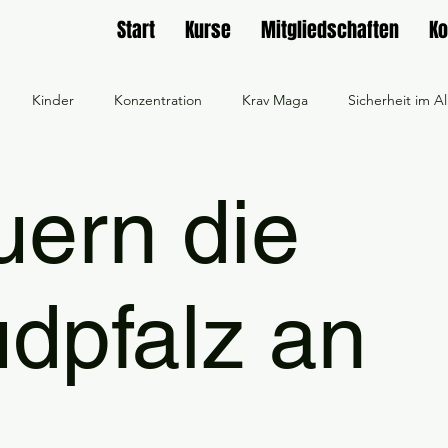
Start
Kurse
Mitgliedschaften
Ko
Kinder
Konzentration
Krav Maga
Sicherheit im Al
Aikido
Lichtschwert
Frauengruppe
Workout
F
uern die
feiern
Sicherheit und Vertrauen
Selbstbewusstsein
dpfalz an
aining online buchen
Workshop online buchen
Männergrupp
Gemischte Gruppe bei SD Rülzheim
Wir feuern die SG Südpfalz