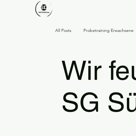
All Posts
Probetraining Erwachsene
Respekt · Stärke · Gemeinschaft
Wir fe
Dankeschön an unsere Mitglieder
SG Sü
Ostern
Frühling
Probetr
Frauenguppe bei SD Rülzheim