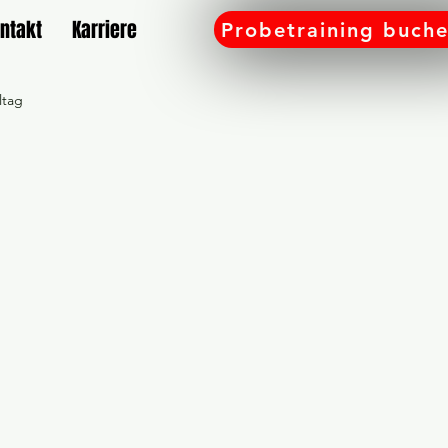
ntakt
Karriere
Probetraining buch
ltag
amilie
Gutschein
Workshop
e bei SD Rülzheim
 an
Sport