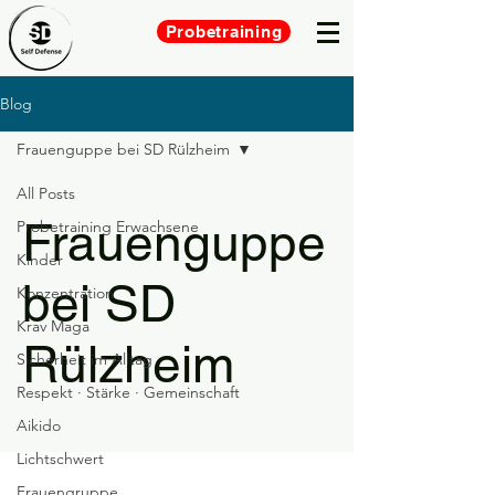
Probetraining
Blog
Frauenguppe bei SD Rülzheim
All Posts
Frauenguppe
Probetraining Erwachsene
Kinder
bei SD
Konzentration
Krav Maga
Rülzheim
Sicherheit im Alltag
Respekt · Stärke · Gemeinschaft
Aikido
Lichtschwert
Frauengruppe