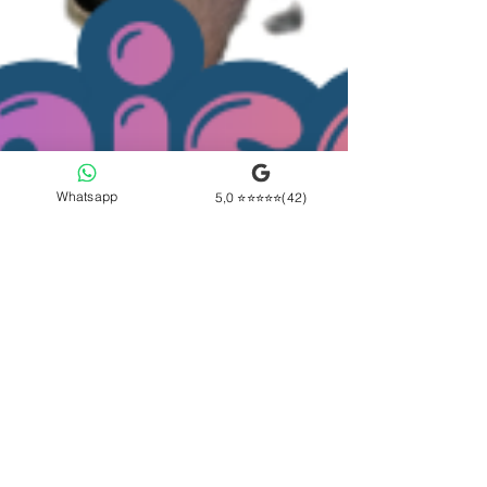
Whatsapp
5,0 ⭐⭐⭐⭐⭐(42)