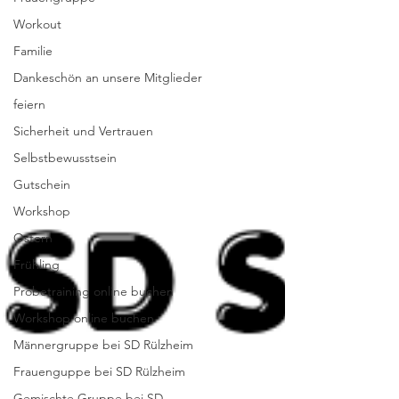
Workout
Familie
Dankeschön an unsere Mitglieder
feiern
Sicherheit und Vertrauen
Selbstbewusstsein
Gutschein
Workshop
Ostern
Frühling
Probetraining online buchen
Workshop online buchen
Männergruppe bei SD Rülzheim
Frauenguppe bei SD Rülzheim
Gemischte Gruppe bei SD